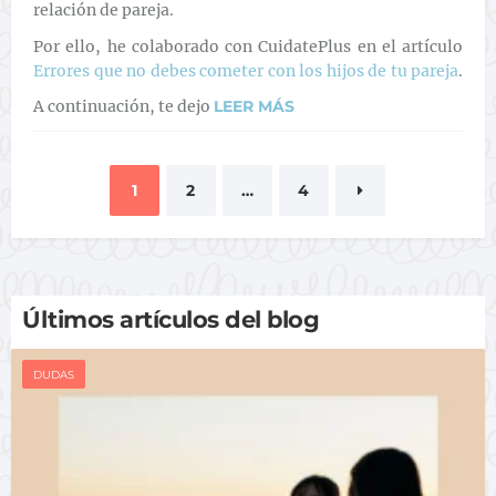
relación de pareja.
Por ello, he colaborado con CuidatePlus en el artículo
Errores que no debes cometer con los hijos de tu pareja
.
A continuación, te dejo
LEER MÁS
1
2
…
4
Paginación de entradas
Últimos artículos del blog
DUDAS