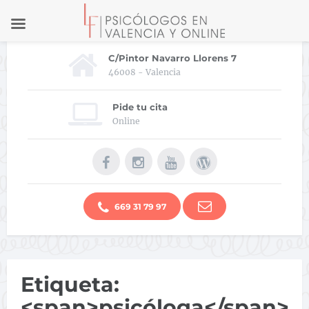
C/Pintor Navarro Llorens 7
46008 - Valencia
Pide tu cita
Online
669 31 79 97
Etiqueta:
<span>psicóloga</span>