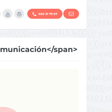
669 31 79 97
omunicación</span>