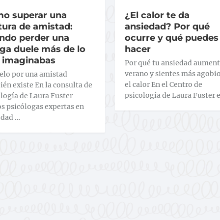
o superar una
¿El calor te da
tura de amistad:
ansiedad? Por qué
ndo perder una
ocurre y qué puedes
ga duele más de lo
hacer
 imaginabas
Por qué tu ansiedad aument
verano y sientes más agobi
uelo por una amistad
el calor En el Centro de
én existe En la consulta de
psicología de Laura Fuster 
logía de Laura Fuster
s psicólogas expertas en
edad …