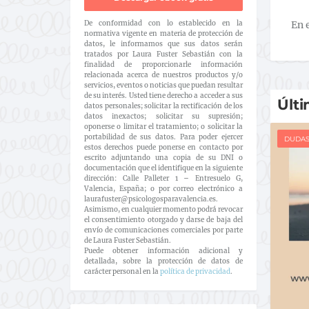
De conformidad con lo establecido en la
En 
normativa vigente en materia de protección de
datos, le informamos que sus datos serán
tratados por Laura Fuster Sebastián con la
finalidad de proporcionarle información
relacionada acerca de nuestros productos y/o
servicios, eventos o noticias que puedan resultar
de su interés. Usted tiene derecho a acceder a sus
Últi
datos personales; solicitar la rectificación de los
datos inexactos; solicitar su supresión;
oponerse o limitar el tratamiento; o solicitar la
portabilidad de sus datos. Para poder ejercer
DUDA
estos derechos puede ponerse en contacto por
escrito adjuntando una copia de su DNI o
documentación que el identifique en la siguiente
dirección: Calle Palleter 1 – Entresuelo G,
Valencia, España; o por correo electrónico a
laurafuster@psicologosparavalencia.es.
Asimismo, en cualquier momento podrá revocar
el consentimiento otorgado y darse de baja del
envío de comunicaciones comerciales por parte
de Laura Fuster Sebastián.
Puede obtener información adicional y
detallada, sobre la protección de datos de
carácter personal en la
política de privacidad
.