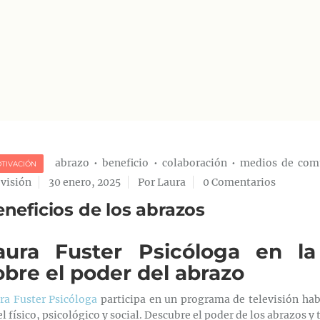
abrazo
•
beneficio
•
colaboración
•
medios de com
TIVACIÓN
evisión
30 enero, 2025
Por Laura
0 Comentarios
neficios de los abrazos
aura Fuster Psicóloga en la
obre el poder del abrazo
ra Fuster Psicóloga
participa en un programa de televisión ha
el físico, psicológico y social. Descubre el poder de los abrazos y