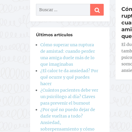
Cóm
rup
cua
ami
Últimos artículos
que
El d
Cómo superar una ruptura
tambi
de amistad: cuando perder
psico
una amiga duele más de lo
somo
que imaginabas
ansi
¿El calor te da ansiedad? Por
qué ocurre y qué puedes
hacer
¿Cuántos pacientes debe ver
un psicólogo al día? Claves
para prevenir el burnout
¿Por qué no puedo dejar de
darle vueltas a todo?
Ansiedad,
sobrepensamiento y cómo