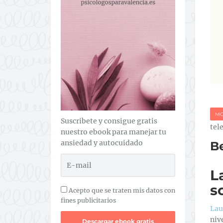
MO
Suscribete y consigue gratis
tel
nuestro ebook para manejar tu
ansiedad y autocuidado
Be
L
s
Acepto que se traten mis datos con
fines publicitarios
Lau
niv