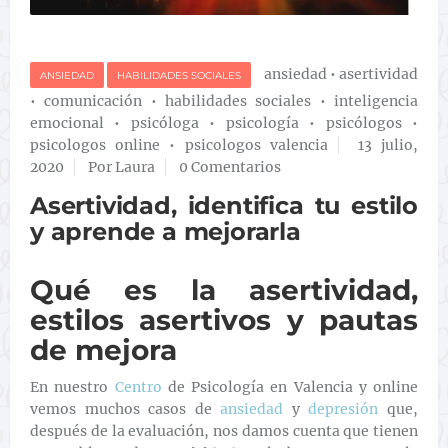
ansiedad
•
asertividad
ANSIEDAD
HABILIDADES SOCIALES
•
comunicación
•
habilidades sociales
•
inteligencia
emocional
•
psicóloga
•
psicología
•
psicólogos
•
psicologos online
•
psicologos valencia
13 julio,
2020
Por Laura
0 Comentarios
Asertividad, identifica tu estilo
y aprende a mejorarla
Qué es la asertividad,
estilos asertivos y pautas
de mejora
En nuestro
Centro
de Psicología en Valencia y online
vemos muchos casos de
ansiedad
y
depresión
que,
después de la evaluación, nos damos cuenta que tienen