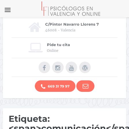
C/Pintor Navarro Llorens 7
46008 - Valencia
Pide tu cita
Online
669 31 79 97
Etiqueta:
<span>comunicación</sp