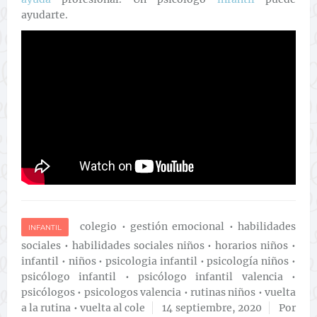
ayudarte.
colegio
•
gestión emocional
•
habilidades
INFANTIL
sociales
•
habilidades sociales niños
•
horarios niños
•
infantil
•
niños
•
psicologia infantil
•
psicología niños
•
psicólogo infantil
•
psicólogo infantil valencia
•
psicólogos
•
psicologos valencia
•
rutinas niños
•
vuelta
a la rutina
•
vuelta al cole
14 septiembre, 2020
Por