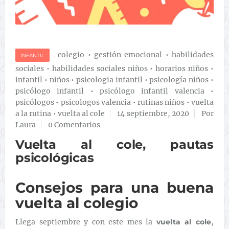
colegio
•
gestión emocional
•
habilidades
INFANTIL
sociales
•
habilidades sociales niños
•
horarios niños
•
infantil
•
niños
•
psicologia infantil
•
psicología niños
•
psicólogo infantil
•
psicólogo infantil valencia
•
psicólogos
•
psicologos valencia
•
rutinas niños
•
vuelta
a la rutina
•
vuelta al cole
14 septiembre, 2020
Por
Laura
0 Comentarios
Vuelta al cole, pautas
psicológicas
Consejos para una buena
vuelta al colegio
Llega septiembre y con este mes la
vuelta al cole
,