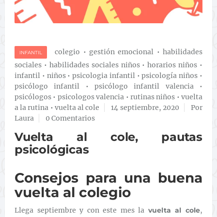
colegio
•
gestión emocional
•
habilidades
INFANTIL
sociales
•
habilidades sociales niños
•
horarios niños
•
infantil
•
niños
•
psicologia infantil
•
psicología niños
•
psicólogo infantil
•
psicólogo infantil valencia
•
psicólogos
•
psicologos valencia
•
rutinas niños
•
vuelta
a la rutina
•
vuelta al cole
14 septiembre, 2020
Por
Laura
0 Comentarios
Vuelta al cole, pautas
psicológicas
Consejos para una buena
vuelta al colegio
Llega septiembre y con este mes la
vuelta al cole
,