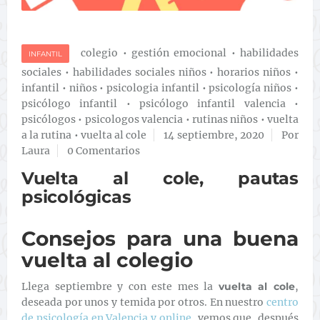
colegio
•
gestión emocional
•
habilidades
INFANTIL
sociales
•
habilidades sociales niños
•
horarios niños
•
infantil
•
niños
•
psicologia infantil
•
psicología niños
•
psicólogo infantil
•
psicólogo infantil valencia
•
psicólogos
•
psicologos valencia
•
rutinas niños
•
vuelta
a la rutina
•
vuelta al cole
14 septiembre, 2020
Por
Laura
0 Comentarios
Vuelta al cole, pautas
psicológicas
Consejos para una buena
vuelta al colegio
Llega septiembre y con este mes la
vuelta al cole
,
deseada por unos y temida por otros. En nuestro
centro
de psicología en Valencia y online
, vemos que, después