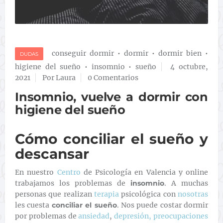
conseguir dormir
•
dormir
•
dormir bien
•
DUDAS
higiene del sueño
•
insomnio
•
sueño
4 octubre,
2021
Por Laura
0 Comentarios
Insomnio, vuelve a dormir con
higiene del sueño
Cómo conciliar el sueño y
descansar
En nuestro
Centro
de Psicología en Valencia y online
trabajamos los problemas de
insomnio
. A muchas
personas que realizan
terapia
psicológica con
nosotras
les cuesta
conciliar el sueño
. Nos puede costar dormir
por problemas de
ansiedad
,
depresión,
preocupaciones