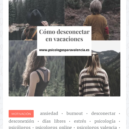
ansiedad
•
burnout
•
desconectar
•
MOTIVACIÓN
desconexión
•
días libres
•
estrés
•
psicología
•
psicólogos
•
psicologos online
•
psicologos valencia
•