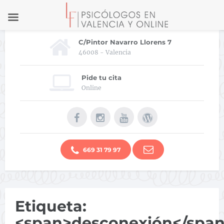
C/Pintor Navarro Llorens 7
46008 - Valencia
Pide tu cita
Online
669 31 79 97
Etiqueta:
<span>desconexión</spa