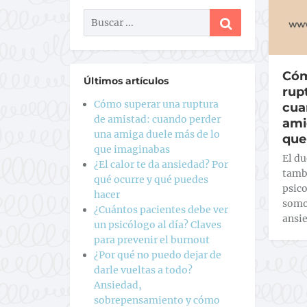
Cóm
Últimos artículos
rup
Cómo superar una ruptura
cua
de amistad: cuando perder
ami
una amiga duele más de lo
que
que imaginabas
El d
¿El calor te da ansiedad? Por
tambi
qué ocurre y qué puedes
psico
hacer
somo
¿Cuántos pacientes debe ver
ansi
un psicólogo al día? Claves
para prevenir el burnout
¿Por qué no puedo dejar de
darle vueltas a todo?
Ansiedad,
sobrepensamiento y cómo