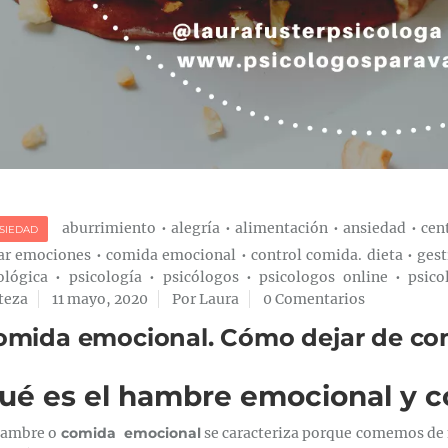
aburrimiento
•
alegría
•
alimentación
•
ansiedad
•
cen
SIEDAD
ar emociones
•
comida emocional
•
control comida. dieta
•
ges
iológica
•
psicología
•
psicólogos
•
psicologos online
•
psico
steza
11 mayo, 2020
Por Laura
0 Comentarios
omida emocional. Cómo dejar de c
ué es el hambre emocional y c
hambre o
comida emocional
se caracteriza porque comemos d