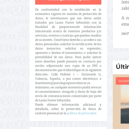
int
rabi
De conformidad con lo establecido en la
normativa vigente en materia de protección de
A n
datos, le informamos que sus datos serán
tratados por Laura Fuster Sebastián con la
emo
finalidad de proporcionarle información
relacionada acerca de nuestros productos y/o
ner
servicios, eventos o noticias que puedan resultar
de su interés. Usted tiene derecho a acceder a sus
datos personales; solicitar la rectificación de los
datos inexactos; solicitar su supresión;
oponerse o limitar el tratamiento; o solicitar la
portabilidad de sus datos. Para poder ejercer
estos derechos puede ponerse en contacto por
Últi
escrito adjuntando una copia de su DNI o
documentación que el identifique en la siguiente
dirección: Calle Palleter 1 – Entresuelo G,
Valencia, España; o por correo electrónico a
DUDA
laurafuster@psicologosparavalencia.es.
Asimismo, en cualquier momento podrá revocar
el consentimiento otorgado y darse de baja del
envío de comunicaciones comerciales por parte
de Laura Fuster Sebastián.
Puede obtener información adicional y
detallada, sobre la protección de datos de
carácter personal en la
política de privacidad
.