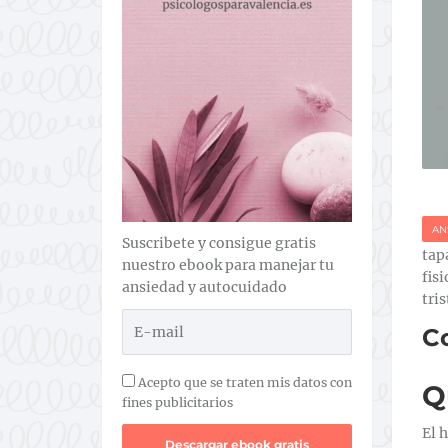
AN
Suscribete y consigue gratis
tap
nuestro ebook para manejar tu
fis
ansiedad y autocuidado
tri
C
Acepto que se traten mis datos con
Q
fines publicitarios
El 