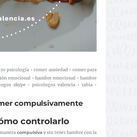
tro psicología
•
comer ansiedad
•
comer para
tión emocional
•
hambre emocional
•
hambre
logos skype
•
psicologos valencia
•
rabia
•
omer compulsivamente
ómo controlarlo
e manera
compulsiva
y sin tener hambre con la