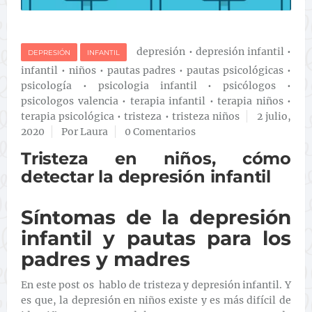
depresión
•
depresión infantil
•
DEPRESIÓN
INFANTIL
infantil
•
niños
•
pautas padres
•
pautas psicológicas
•
psicología
•
psicologia infantil
•
psicólogos
•
psicologos valencia
•
terapia infantil
•
terapia niños
•
terapia psicológica
•
tristeza
•
tristeza niños
2 julio,
2020
Por Laura
0 Comentarios
Tristeza en niños, cómo
detectar la depresión infantil
Síntomas de la depresión
infantil y pautas para los
padres y madres
En este post os hablo de tristeza y depresión infantil. Y
es que, la depresión en niños existe y es más difícil de