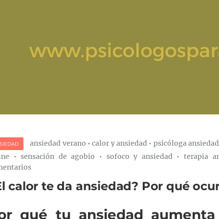
ansiedad verano
•
calor y ansiedad
•
psicóloga ansiedad
SIEDAD
ine
•
sensación de agobio
•
sofoco y ansiedad
•
terapia a
entarios
l calor te da ansiedad? Por qué ocu
or qué tu ansiedad aumenta 