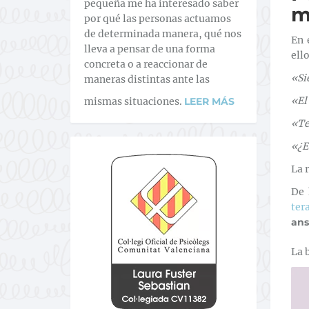
pequeña me ha interesado saber
m
por qué las personas actuamos
de determinada manera, qué nos
En 
lleva a pensar de una forma
ell
concreta o a reaccionar de
«Si
maneras distintas ante las
«El
mismas situaciones.
LEER MÁS
«Te
«¿E
La 
De 
ter
ans
La 