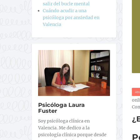
salir del bucle mental
Cuándo acudir a una
psicóloga por ansiedad en
Valencia
AN
onl
Psicóloga Laura
Com
Fuster
¿E
Soy psicóloga clínica en
Valencia. Me dedico a la
psicología clínica porque desde
P