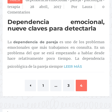
PAREJA
terapia
28 abril, 2017
Por Laura
0
Comentarios
Dependencia emocional,
nueve claves para detectarla
La
dependencia de pareja
es uno de los problemas
emocionales que más trabajamos en consulta. Es un
problema del que se está empezando a hablar desde
hace relativamente poco tiempo. La dependencia
psicológica de la pareja siempre
LEER MÁS
1
…
3
4
Paginación de entradas