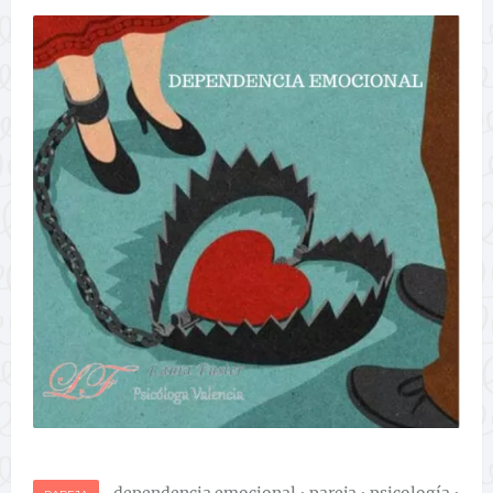
dependencia emocional
•
pareja
•
psicología
•