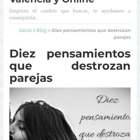
Empieza el cambio que buscas, te ayudamos a
conseguirlo.
Inicio
»
Blog
»
Diez pensamientos que destrozan
parejas
Diez pensamientos
que destrozan
parejas