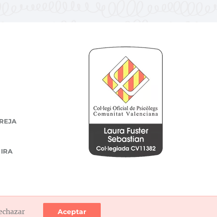
REJA
 IRA
echazar
Aceptar