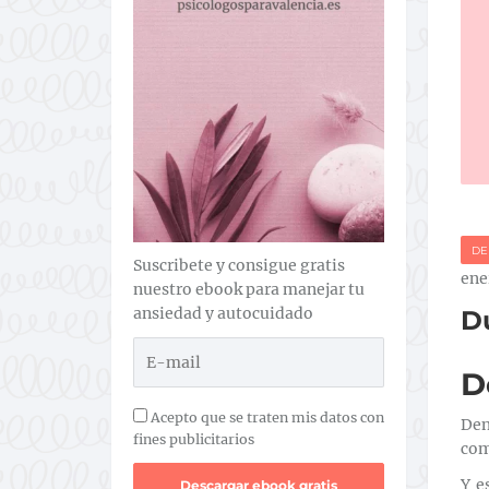
DE
Suscribete y consigue gratis
ene
nuestro ebook para manejar tu
ansiedad y autocuidado
Du
D
Acepto que se traten mis datos con
Den
fines publicitarios
com
Y e