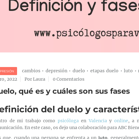
cambios
•
depresión
•
duelo
•
etapas duelo
•
luto
•
PRESIÓN
ro, 2022
Por Laura
0 Comentarios
elo, qué es y cuáles son sus fases
efinición del duelo y caracterí
tro de mi trabajo como
psicóloga
en
Valencia
y
online
, a 
unicación. En este caso, os dejo una colaboración para ABC Biene
s que, cuando una persona se enfrenta a un
luto
, generalment