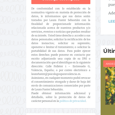
pue
De conformidad con lo establecido en la
normativa vigente en materia de protección de
Ade
datos, le informamos que sus datos serán
tratados por Laura Fuster Sebastián con la
LE
finalidad de proporcionarle información
relacionada acerca de nuestros productos y/o
servicios, eventos o noticias que puedan resultar
de su interés. Usted tiene derecho a acceder a sus
datos personales; solicitar la rectificación de los
datos inexactos; solicitar su supresión;
oponerse o limitar el tratamiento; o solicitar la
Últi
portabilidad de sus datos. Para poder ejercer
estos derechos puede ponerse en contacto por
escrito adjuntando una copia de su DNI o
documentación que el identifique en la siguiente
ANSIE
dirección: Calle Palleter 1 – Entresuelo G,
Valencia, España; o por correo electrónico a
laurafuster@psicologosparavalencia.es.
Asimismo, en cualquier momento podrá revocar
el consentimiento otorgado y darse de baja del
envío de comunicaciones comerciales por parte
de Laura Fuster Sebastián.
Puede obtener información adicional y
detallada, sobre la protección de datos de
carácter personal en la
política de privacidad
.