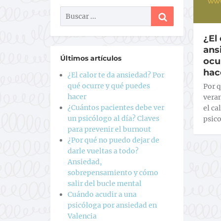
¿El 
ans
Últimos artículos
ocu
hac
¿El calor te da ansiedad? Por
qué ocurre y qué puedes
Por 
hacer
veran
¿Cuántos pacientes debe ver
el ca
un psicólogo al día? Claves
psico
para prevenir el burnout
¿Por qué no puedo dejar de
darle vueltas a todo?
Ansiedad,
sobrepensamiento y cómo
salir del bucle mental
Cuándo acudir a una
psicóloga por ansiedad en
Valencia