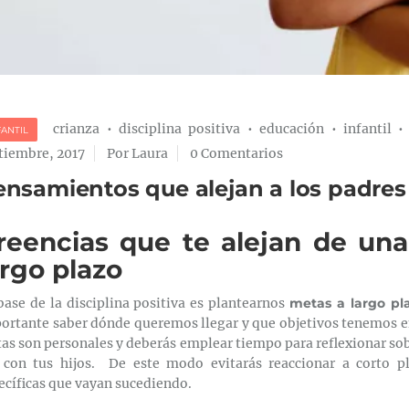
crianza
•
disciplina positiva
•
educación
•
infantil
FANTIL
tiembre, 2017
Por Laura
0 Comentarios
nsamientos que alejan a los padres d
reencias que te alejan de una
argo plazo
base de la disciplina positiva es plantearnos
metas a largo pl
ortante saber dónde queremos llegar y que objetivos tenemos en 
as son personales y deberás emplear tiempo para reflexionar sobr
 con tus hijos. De este modo evitarás reaccionar a corto p
ecíficas que vayan sucediendo.