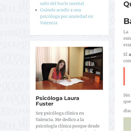
Qu
salir del bucle mental
Cuándo acudir a una
psicóloga por ansiedad en
B
Valencia
La
ent
era
El
a
com
Sin
Psicóloga Laura
que
Fuster
dis
Soy psicóloga clínica en
Valencia. Me dedico a la
psicología clínica porque desde