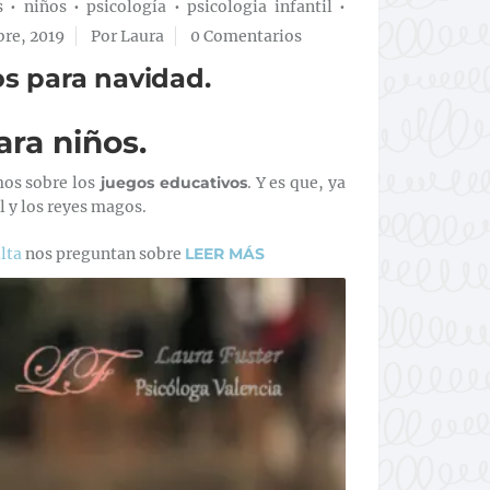
s
•
niños
•
psicología
•
psicologia infantil
•
bre, 2019
Por Laura
0 Comentarios
os para navidad.
ara niños.
mos sobre los
juegos educativos
. Y es que, ya
 y los reyes magos.
lta
nos preguntan sobre
LEER MÁS