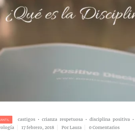
castigos
•
crianza respetuosa
•
disciplina positiva
FANTIL
cología
17 febrero, 2018
Por Laura
0 Comentarios