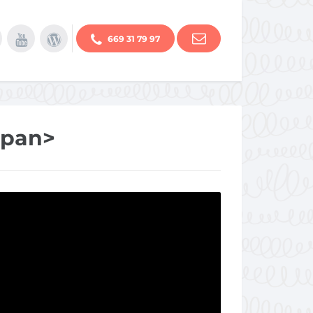
669 31 79 97
span>