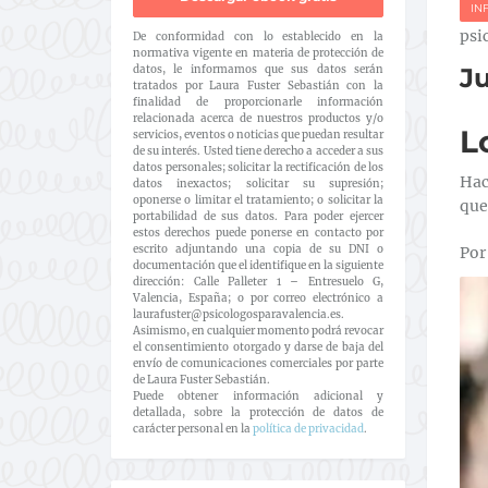
IN
psi
De conformidad con lo establecido en la
normativa vigente en materia de protección de
datos, le informamos que sus datos serán
Ju
tratados por Laura Fuster Sebastián con la
finalidad de proporcionarle información
relacionada acerca de nuestros productos y/o
L
servicios, eventos o noticias que puedan resultar
de su interés. Usted tiene derecho a acceder a sus
datos personales; solicitar la rectificación de los
Hac
datos inexactos; solicitar su supresión;
oponerse o limitar el tratamiento; o solicitar la
que
portabilidad de sus datos. Para poder ejercer
estos derechos puede ponerse en contacto por
escrito adjuntando una copia de su DNI o
Por
documentación que el identifique en la siguiente
dirección: Calle Palleter 1 – Entresuelo G,
Valencia, España; o por correo electrónico a
laurafuster@psicologosparavalencia.es.
Asimismo, en cualquier momento podrá revocar
el consentimiento otorgado y darse de baja del
envío de comunicaciones comerciales por parte
de Laura Fuster Sebastián.
Puede obtener información adicional y
detallada, sobre la protección de datos de
carácter personal en la
política de privacidad
.