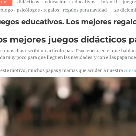
didácticos
•
educación
•
educativos
•
infantil
•
juego
FANTIL
cólogo
•
psicólogos
•
regalos
•
regalos para navidad
20 diciem
egos educativos. Los mejores regal
os mejores juegos didácticos p
e unos días escribí un artículo para Psyciencia, en el que habla
da muy poco para que lleguen las navidades y con ellas papa noel
 este motivo, muchos papas y mamas que acuden a nuestra
consu