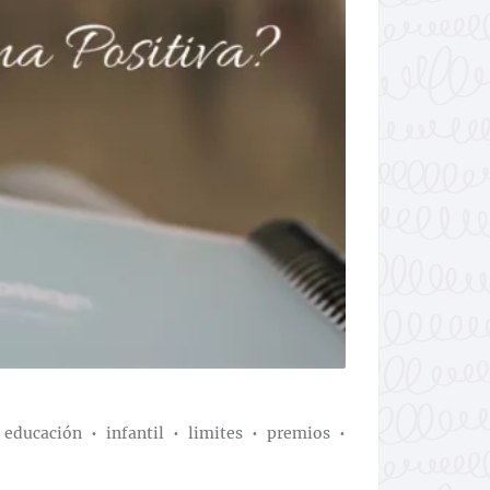
•
educación
•
infantil
•
limites
•
premios
•