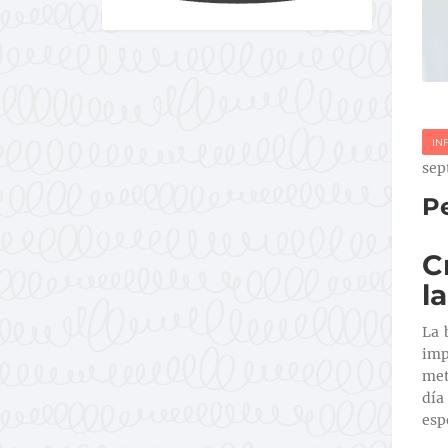
IN
sep
Pe
C
l
La 
imp
met
día
esp