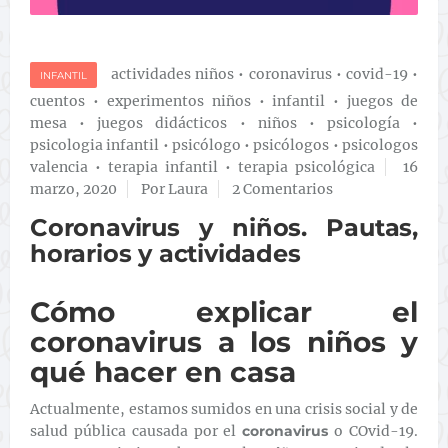
actividades niños
•
coronavirus
•
covid-19
•
INFANTIL
cuentos
•
experimentos niños
•
infantil
•
juegos de
mesa
•
juegos didácticos
•
niños
•
psicología
•
psicologia infantil
•
psicólogo
•
psicólogos
•
psicologos
valencia
•
terapia infantil
•
terapia psicológica
16
marzo, 2020
Por Laura
2 Comentarios
Coronavirus y niños. Pautas,
horarios y actividades
Cómo explicar el
coronavirus a los niños y
qué hacer en casa
Actualmente, estamos sumidos en una crisis social y de
salud pública causada por el
coronavirus
o COvid-19.