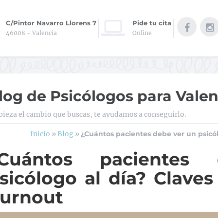
C/Pintor Navarro Llorens 7
Pide tu cita
46008 - Valencia
Online
log de Psicólogos para Valen
ieza el cambio que buscas, te ayudamos a conseguirlo.
Inicio
»
Blog
»
¿Cuántos pacientes debe ver un psicól
¿Cuántos pacientes
sicólogo al día? Claves
urnout