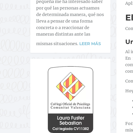
pequeña me ha interesado saber
Apl
por qué las personas actuamos
de determinada manera, qué nos
E
lleva a pensar de una forma
concreta o a reaccionar de
Com
maneras distintas ante las
Un
mismas situaciones.
LEER MÁS
Al 
En 
com
com
Con
Hoy
For
mis