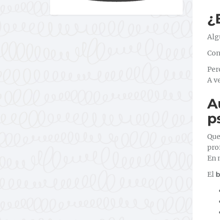
¿
Alg
Con
Per
A v
A
p
Que
pro
En 
El
b