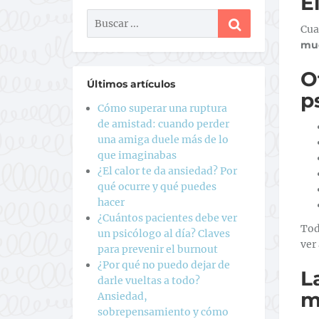
E
Cua
muc
O
Últimos artículos
p
Cómo superar una ruptura
de amistad: cuando perder
una amiga duele más de lo
que imaginabas
¿El calor te da ansiedad? Por
qué ocurre y qué puedes
hacer
¿Cuántos pacientes debe ver
Tod
un psicólogo al día? Claves
ver 
para prevenir el burnout
¿Por qué no puedo dejar de
L
darle vueltas a todo?
m
Ansiedad,
sobrepensamiento y cómo