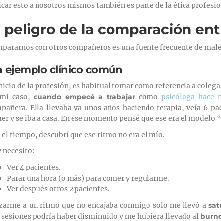
icar esto a nosotros mismos también es parte de la ética profesio
l peligro de la comparación ent
pararnos con otros compañeros es una fuente frecuente de males
 ejemplo clínico común
inicio de la profesión, es habitual tomar como referencia a coleg
mi caso,
cuando empecé a trabajar
como
psicóloga hace 
pañera. Ella llevaba ya unos años haciendo terapia, veía 6 pa
er y se iba a casa. En ese momento pensé que ese era el modelo 
 el tiempo, descubrí que ese ritmo no era el mío.
 necesito:
Ver 4 pacientes.
Parar una hora (o más) para comer y regularme.
Ver después otros 2 pacientes.
zarme a un ritmo que no encajaba conmigo solo me llevó a
sat
 sesiones podría haber disminuido y me hubiera llevado al
burno