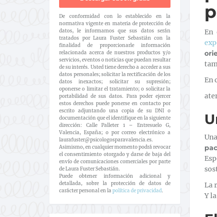
p
De conformidad con lo establecido en la
normativa vigente en materia de protección de
datos, le informamos que sus datos serán
En
tratados por Laura Fuster Sebastián con la
exp
finalidad de proporcionarle información
ori
relacionada acerca de nuestros productos y/o
servicios, eventos o noticias que puedan resultar
tam
de su interés. Usted tiene derecho a acceder a sus
datos personales; solicitar la rectificación de los
En 
datos inexactos; solicitar su supresión;
oponerse o limitar el tratamiento; o solicitar la
ate
portabilidad de sus datos. Para poder ejercer
estos derechos puede ponerse en contacto por
escrito adjuntando una copia de su DNI o
U
documentación que el identifique en la siguiente
dirección: Calle Palleter 1 – Entresuelo G,
Valencia, España; o por correo electrónico a
Una
laurafuster@psicologosparavalencia.es.
pac
Asimismo, en cualquier momento podrá revocar
el consentimiento otorgado y darse de baja del
Esp
envío de comunicaciones comerciales por parte
sos
de Laura Fuster Sebastián.
Puede obtener información adicional y
detallada, sobre la protección de datos de
La 
carácter personal en la
política de privacidad
.
Y l