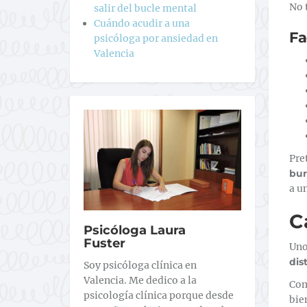
No 
salir del bucle mental
Cuándo acudir a una
Fa
psicóloga por ansiedad en
Valencia
Pre
bu
a u
C
Psicóloga Laura
Fuster
Uno
dis
Soy psicóloga clínica en
Valencia. Me dedico a la
Com
psicología clínica porque desde
bie