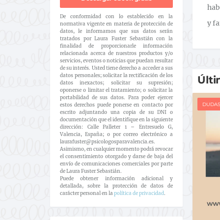
hab
De conformidad con lo establecido en la
y f
normativa vigente en materia de protección de
datos, le informamos que sus datos serán
tratados por Laura Fuster Sebastián con la
finalidad de proporcionarle información
relacionada acerca de nuestros productos y/o
servicios, eventos o noticias que puedan resultar
de su interés. Usted tiene derecho a acceder a sus
datos personales; solicitar la rectificación de los
Últi
datos inexactos; solicitar su supresión;
oponerse o limitar el tratamiento; o solicitar la
portabilidad de sus datos. Para poder ejercer
DUDA
estos derechos puede ponerse en contacto por
escrito adjuntando una copia de su DNI o
documentación que el identifique en la siguiente
dirección: Calle Palleter 1 – Entresuelo G,
Valencia, España; o por correo electrónico a
laurafuster@psicologosparavalencia.es.
Asimismo, en cualquier momento podrá revocar
el consentimiento otorgado y darse de baja del
envío de comunicaciones comerciales por parte
de Laura Fuster Sebastián.
Puede obtener información adicional y
detallada, sobre la protección de datos de
carácter personal en la
política de privacidad
.