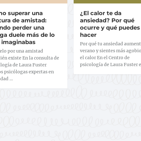
o superar una
¿El calor te da
tura de amistad:
ansiedad? Por qué
ndo perder una
ocurre y qué puedes
ga duele más de lo
hacer
 imaginabas
Por qué tu ansiedad aument
verano y sientes más agobi
uelo por una amistad
el calor En el Centro de
én existe En la consulta de
psicología de Laura Fuster 
logía de Laura Fuster
s psicólogas expertas en
edad …