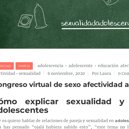
adolescencia
•
adolescente
•
educación afec
SIEDAD
PAREJA
ctividad
•
sexualidad
6 noviembre, 2020
Por Laura
0 Co
ngreso virtual de sexo afectividad 
ómo explicar sexualidad y 
dolescentes
 os quiero hablar de relaciones de pareja y sexualidad en
adoles
a has pensado “ojalá hubiera sabido esto”, “este tema no l