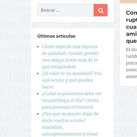
Cóm
rup
cua
ami
Últimos artículos
que
Cómo superar una ruptura
El d
de amistad: cuando perder
tambi
una amiga duele más de lo
psico
que imaginabas
somo
¿El calor te da ansiedad? Por
ansi
qué ocurre y qué puedes
hacer
¿Cuántos pacientes debe ver
un psicólogo al día? Claves
para prevenir el burnout
¿Por qué no puedo dejar de
darle vueltas a todo?
Ansiedad,
sobrepensamiento y cómo