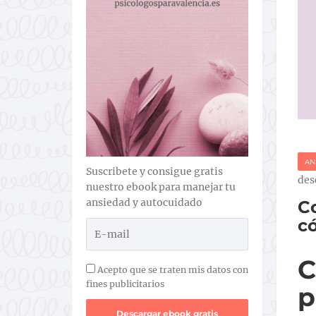
AN
Suscribete y consigue gratis
des
nuestro ebook para manejar tu
ansiedad y autocuidado
C
có
C
Acepto que se traten mis datos con
fines publicitarios
p