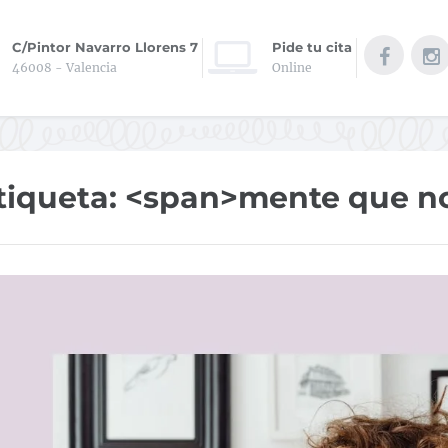
C/Pintor Navarro Llorens 7
Pide tu cita
46008 - Valencia
Online
tiqueta: <span>mente que n