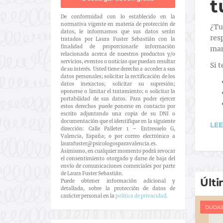
t
De conformidad con lo establecido en la
normativa vigente en materia de protección de
¿Tu
datos, le informamos que sus datos serán
res
tratados por Laura Fuster Sebastián con la
finalidad de proporcionarle información
man
relacionada acerca de nuestros productos y/o
servicios, eventos o noticias que puedan resultar
Si 
de su interés. Usted tiene derecho a acceder a sus
datos personales; solicitar la rectificación de los
datos inexactos; solicitar su supresión;
oponerse o limitar el tratamiento; o solicitar la
portabilidad de sus datos. Para poder ejercer
estos derechos puede ponerse en contacto por
escrito adjuntando una copia de su DNI o
documentación que el identifique en la siguiente
LE
dirección: Calle Palleter 1 – Entresuelo G,
Valencia, España; o por correo electrónico a
laurafuster@psicologosparavalencia.es.
Asimismo, en cualquier momento podrá revocar
el consentimiento otorgado y darse de baja del
envío de comunicaciones comerciales por parte
de Laura Fuster Sebastián.
Últi
Puede obtener información adicional y
detallada, sobre la protección de datos de
carácter personal en la
política de privacidad
.
DUDA