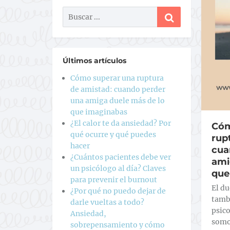
Últimos artículos
Cómo superar una ruptura
de amistad: cuando perder
una amiga duele más de lo
que imaginabas
¿El calor te da ansiedad? Por
Cóm
qué ocurre y qué puedes
rup
hacer
cua
¿Cuántos pacientes debe ver
ami
un psicólogo al día? Claves
que
para prevenir el burnout
El d
¿Por qué no puedo dejar de
tambi
darle vueltas a todo?
psico
Ansiedad,
somo
sobrepensamiento y cómo